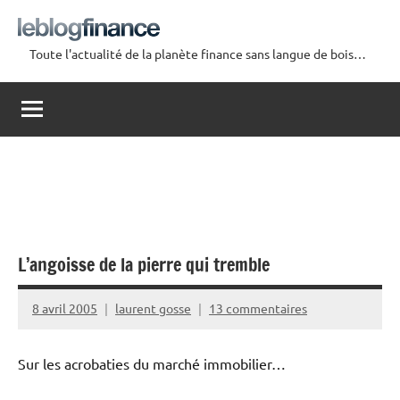
Aller
au
Toute l'actualité de la planète finance sans langue de bois…
contenu
Le
Blog
Finance
L’angoisse de la pierre qui tremble
8 avril 2005
laurent gosse
13 commentaires
Sur les acrobaties du marché immobilier…