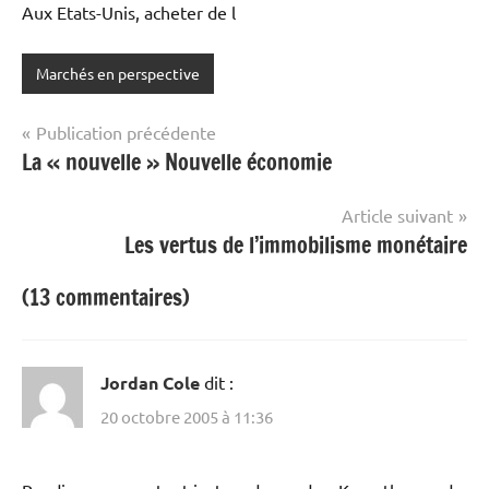
Aux Etats-Unis, acheter de l
Marchés en perspective
Navigation
Publication précédente
La « nouvelle » Nouvelle économie
de
l’article
Article suivant
Les vertus de l’immobilisme monétaire
(13 commentaires)
Jordan Cole
dit :
20 octobre 2005 à 11:36