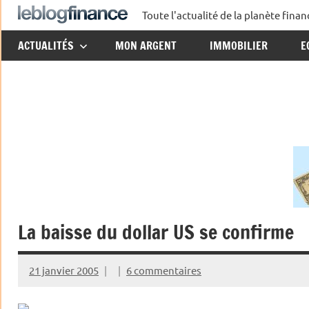
Aller
Toute l'actualité de la planète fin
Le
au
ACTUALITÉS
MON ARGENT
IMMOBILIER
E
contenu
Blog
Finance
La baisse du dollar US se confirme
21 janvier 2005
6 commentaires