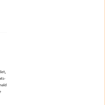
let,
ats-
nald
e