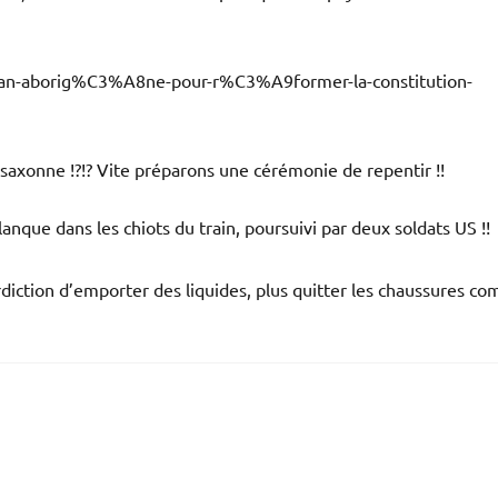
-plan-aborig%C3%A8ne-pour-r%C3%A9former-la-constitution-
osaxonne !?!? Vite préparons une cérémonie de repentir !!
anque dans les chiots du train, poursuivi par deux soldats US !!
rdiction d’emporter des liquides, plus quitter les chaussures c