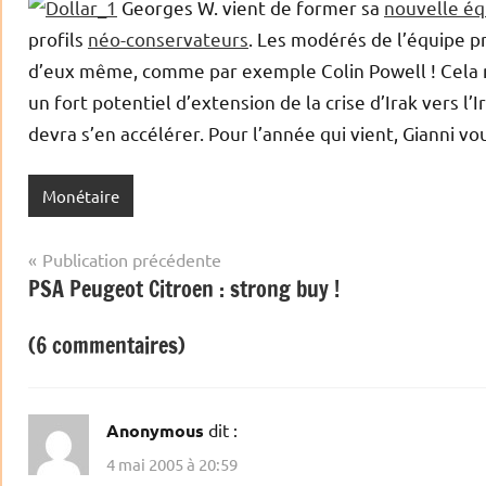
Georges W. vient de former sa
nouvelle é
profils
néo-conservateurs
. Les modérés de l’équipe pr
d’eux même, comme par exemple Colin Powell ! Cela n
un fort potentiel d’extension de la crise d’Irak vers l’I
devra s’en accélérer. Pour l’année qui vient, Gianni vo
Monétaire
Navigation
Publication précédente
PSA Peugeot Citroen : strong buy !
de
l’article
(6 commentaires)
Anonymous
dit :
4 mai 2005 à 20:59