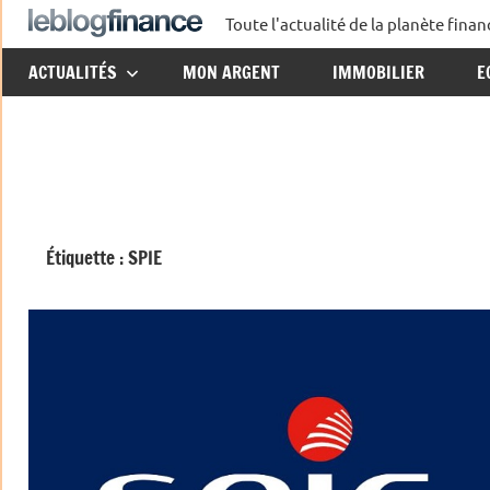
Aller
Toute l'actualité de la planète fin
Le
au
ACTUALITÉS
MON ARGENT
IMMOBILIER
E
contenu
Blog
Finance
Étiquette :
SPIE