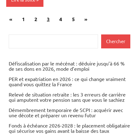
Pagination
Publications
Articles
«
Actualités
1
2
3
4
5
»
des
précédentes
suivants
Automobile
publications
Rechercher
Chercher
Economie
Défiscalisation par le mécénat : déduire jusqu’à 66 %
de ses dons en 2026, mode d’emploi
PER et expatriation en 2026 : ce qui change vraiment
quand vous quittez la France
Relevé de situation retraite : les 3 erreurs de carrière
qui amputent votre pension sans que vous le sachiez
Démembrement temporaire de SCPI : acquérir avec
une décote et préparer un revenu futur
Fonds à échéance 2026-2028 : le placement obligataire
qui sécurise vos gains avant la baisse des taux