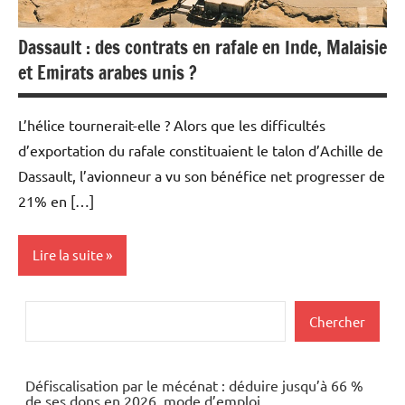
Dassault : des contrats en rafale en Inde, Malaisie
et Emirats arabes unis ?
L’hélice tournerait-elle ? Alors que les difficultés
d’exportation du rafale constituaient le talon d’Achille de
Dassault, l’avionneur a vu son bénéfice net progresser de
21% en […]
Lire la suite
Actualités
Rechercher
Chercher
Aéronautique
Armement
Défiscalisation par le mécénat : déduire jusqu’à 66 %
de ses dons en 2026, mode d’emploi