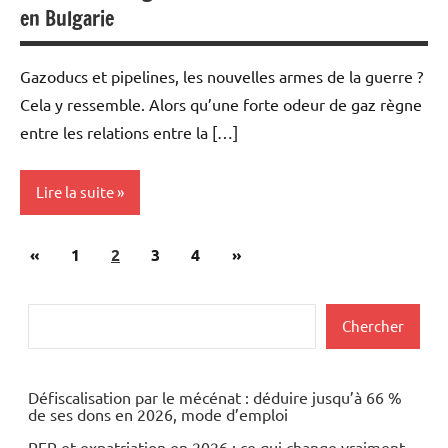
en Bulgarie
Gazoducs et pipelines, les nouvelles armes de la guerre ?
Cela y ressemble. Alors qu’une forte odeur de gaz règne
entre les relations entre la […]
Lire la suite
Pagination
Publications
Articles
«
Actualités
1
2
3
4
»
des
précédentes
suivants
Economie
publications
Rechercher
Chercher
Energies
Matières
premières
Défiscalisation par le mécénat : déduire jusqu’à 66 %
de ses dons en 2026, mode d’emploi
PER et expatriation en 2026 : ce qui change vraiment