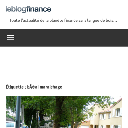
Aller
au
contenu
Toute l'actualité de la planète finance sans langue de bois…
Le
Blog
Finance
Étiquette :
bÃ©al maraichage