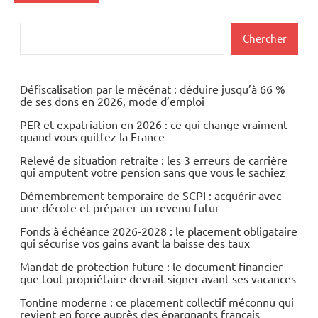
Actualités
Rechercher
Chercher
Automobile
Economie
Défiscalisation par le mécénat : déduire jusqu’à 66 %
de ses dons en 2026, mode d’emploi
PER et expatriation en 2026 : ce qui change vraiment
quand vous quittez la France
Relevé de situation retraite : les 3 erreurs de carrière
qui amputent votre pension sans que vous le sachiez
Démembrement temporaire de SCPI : acquérir avec
une décote et préparer un revenu futur
Fonds à échéance 2026-2028 : le placement obligataire
qui sécurise vos gains avant la baisse des taux
Mandat de protection future : le document financier
que tout propriétaire devrait signer avant ses vacances
Tontine moderne : ce placement collectif méconnu qui
revient en force auprès des épargnants français