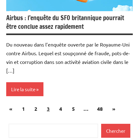
Airbus : l’enquête du SFO britannique pourrait
être conclue assez rapidement
Du nouveau dans l’enquête ouverte par le Royaume-Uni
contre Airbus. Lequel est soupçonné de fraude, pots-de-
vin et corruption dans son activité aviation civile dans le
[…]
Lire la suite
Pagination
Publications
Articles
«
Actualités
1
2
3
4
5
…
48
»
des
précédentes
suivants
Aéronautique
publications
Rechercher
Chercher
Economie