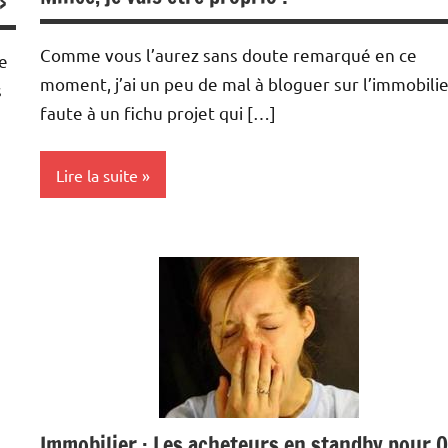
»
Financement
Immobilier
Comme vous l’aurez sans doute remarqué en ce
ce
moment, j’ai un peu de mal à bloguer sur l’immobilier
Indicateurs
s
faute à un fichu projet qui […]
Tendance
Lire la suite
Achat/vente
Construction
Immobilier
Immobilier : Les acheteurs en standby pour O