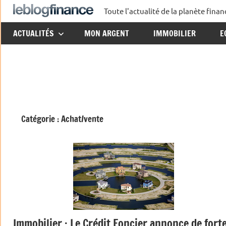
Aller
Toute l'actualité de la planète fin
Le
au
ACTUALITÉS
MON ARGENT
IMMOBILIER
E
contenu
Blog
Finance
Catégorie :
Achat/vente
Immobilier : Le Crédit Foncier annonce de fort