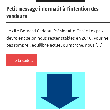
Petit message informatif à l’intention des
Television
vendeurs
Web/Tech
Je cite Bernard Cadeau, Président d’Orpi « Les prix
devraient selon nous rester stables en 2010. Pour ne
pas rompre l’équilibre actuel du marché, nous […]
Lire la suite
Achat/vente
Biens
en
baisse
Humour