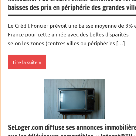
baisses des prix en périphérie des grandes vill
Le Crédit Foncier prévoit une baisse moyenne de 3% 
France pour cette année avec des belles disparités
selon les zones (centres villes ou périphéries […]
Lire la suite
Achat/vente
Biens
en
baisse
Immobilier
SeLoger.com diffuse ses annonces immobilièr
Indicateurs