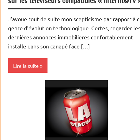
sur les téléviseurs compatibles « Internt@TV 
Indices
J’avoue tout de suite mon scepticisme par rapport à 
Tendance
genre d’évolution technologique. Certes, regarder le
dernières annonces immobilières confortablement
installé dans son canapé face […]
Lire la suite
Achat/vente
Agences
immobilières
Idées
nouvelles
Immobilier