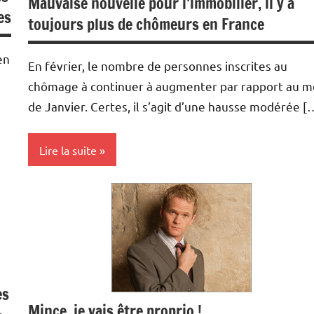
Mauvaise nouvelle pour l’immobilier, il y a
es
toujours plus de chômeurs en France
en
En février, le nombre de personnes inscrites au
chômage à continuer à augmenter par rapport au m
de Janvier. Certes, il s’agit d’une hausse modérée [
Lire la suite
Achat/vente
Biens
en
baisse
Economie
es
Mince, je vais être proprio !