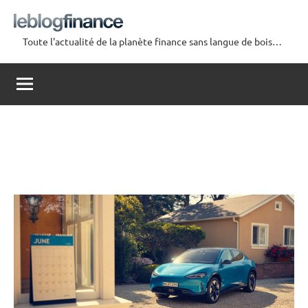
Aller
au
Toute l'actualité de la planète finance sans langue de bois…
contenu
Le
Blog
Finance