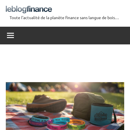
Aller
au
Toute l'actualité de la planète finance sans langue de bois…
contenu
Le
Blog
Finance