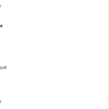
s
nt
çoit
i