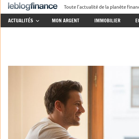
Aller
Toute l'actualité de la planète fin
Le
au
ACTUALITÉS
MON ARGENT
IMMOBILIER
E
contenu
Blog
Finance