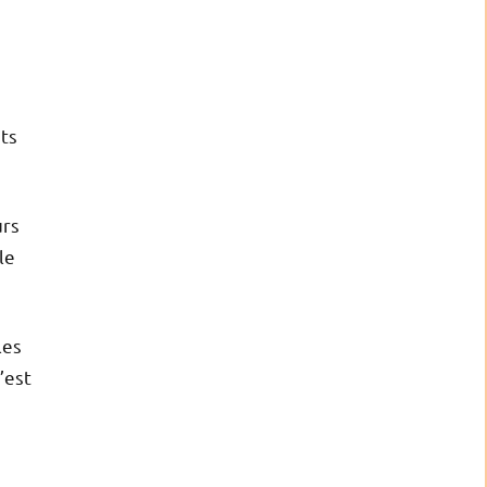
I
nts
urs
le
les
’est