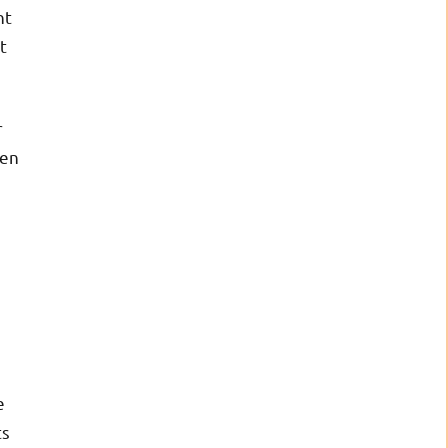
nt
t
r
 en
e
ts