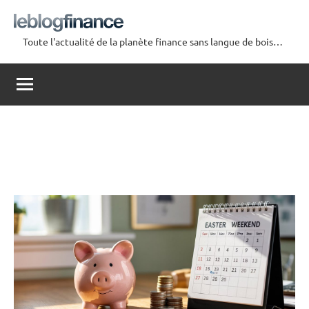
Aller
au
Toute l'actualité de la planète finance sans langue de bois…
contenu
Le
Blog
Finance