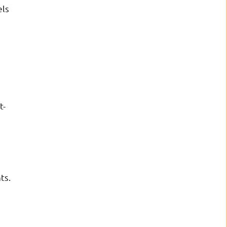
els
t-
ts.