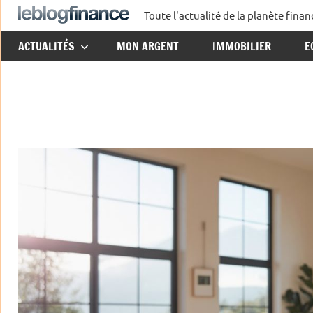
Aller
Toute l'actualité de la planète fin
Le
au
ACTUALITÉS
MON ARGENT
IMMOBILIER
E
contenu
Blog
Finance