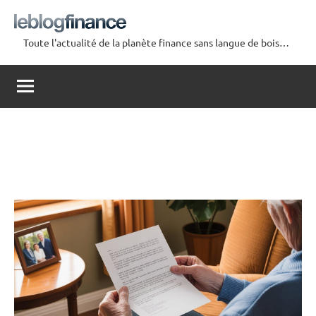
Aller
au
Toute l'actualité de la planète finance sans langue de bois…
contenu
Le
Blog
Finance