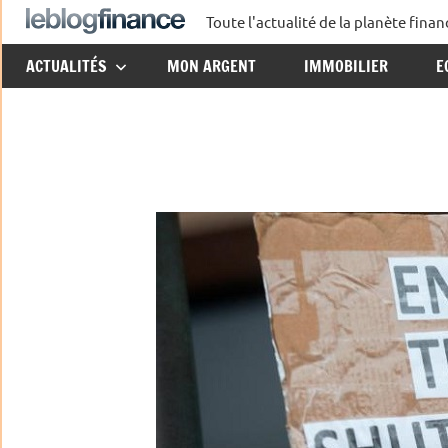
Aller
Toute l'actualité de la planète fin
Le
au
ACTUALITÉS
MON ARGENT
IMMOBILIER
E
contenu
Blog
Finance