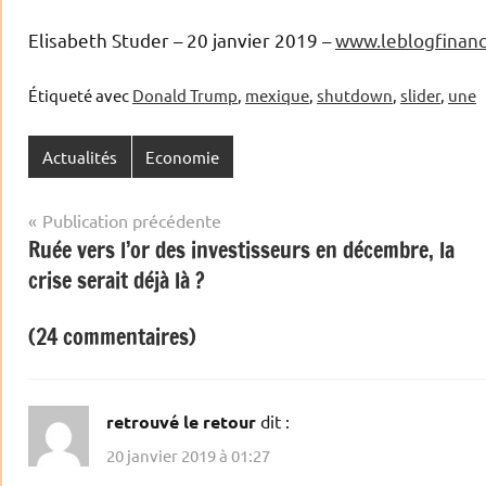
Elisabeth Studer – 20 janvier 2019 –
www.leblogfinan
Étiqueté avec
Donald Trump
,
mexique
,
shutdown
,
slider
,
une
Actualités
Economie
Navigation
Publication précédente
Ruée vers l’or des investisseurs en décembre, la
de
crise serait déjà là ?
l’article
(24 commentaires)
retrouvé le retour
dit :
20 janvier 2019 à 01:27