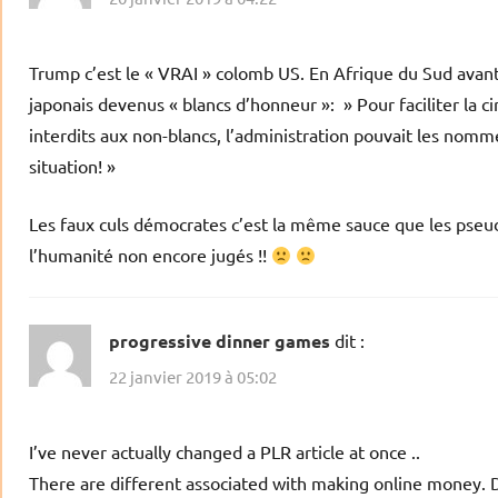
Trump c’est le « VRAI » colomb US. En Afrique du Sud avant i
japonais devenus « blancs d’honneur »: » Pour faciliter la c
interdits aux non-blancs, l’administration pouvait les nomme
situation! »
Les faux culs démocrates c’est la même sauce que les pseu
l’humanité non encore jugés !!
progressive dinner games
dit :
22 janvier 2019 à 05:02
I’ve never actually changed a PLR article at once ..
There are different associated with making online money. D