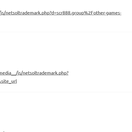
/js/netsoltrademark.php?d=scr888.group%2Fother-games-
media__/js/netsoltrademark.php?
ite_url