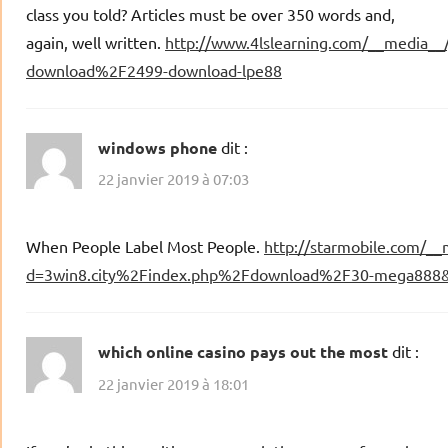
class you told? Articles must be over 350 words and,
again, well written.
http://www.4lslearning.com/__media__
download%2F2499-download-lpe88
windows phone
dit :
22 janvier 2019 à 07:03
When People Label Most People.
http://starmobile.com/__
d=3win8.city%2Findex.php%2Fdownload%2F30-mega888&s
which online casino pays out the most
dit :
22 janvier 2019 à 18:01