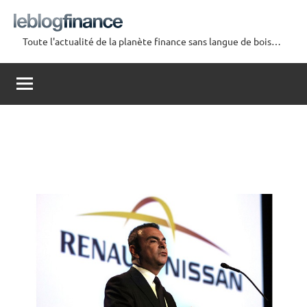
Aller
au
Toute l'actualité de la planète finance sans langue de bois…
contenu
Le
Blog
Finance