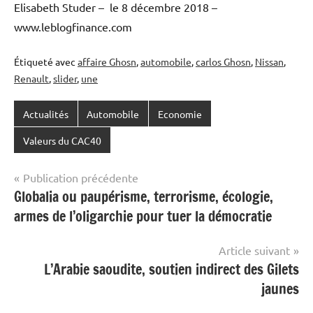
Elisabeth Studer – le 8 décembre 2018 –
www.leblogfinance.com
Étiqueté avec
affaire Ghosn
,
automobile
,
carlos Ghosn
,
Nissan
,
Renault
,
slider
,
une
Actualités
Automobile
Economie
Valeurs du CAC40
Navigation
Publication précédente
Globalia ou paupérisme, terrorisme, écologie,
de
armes de l’oligarchie pour tuer la démocratie
l’article
Article suivant
L’Arabie saoudite, soutien indirect des Gilets
jaunes