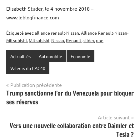
Elisabeth Studer, le 4 novembre 2018 –
www.leblogfinance.com
Étiqueté avec
alliance renault-Nissan
,
Alliance Renault-Nissan-
Mitsubishi
,
Mitsubishi
,
Nissan
,
Renault
,
slider
,
une
Actualités
Automobile
Economie
Valeurs du CAC40
Navigation
Publication précédente
Trump sanctionne l’or du Venezuela pour bloquer
de
ses réserves
l’article
Article suivant
Vers une nouvelle collaboration entre Daimler et
Tesla ?