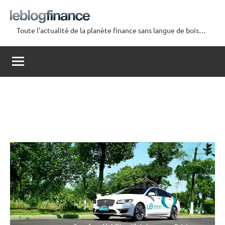
Aller
au
Toute l'actualité de la planète finance sans langue de bois…
contenu
Le
Blog
Finance