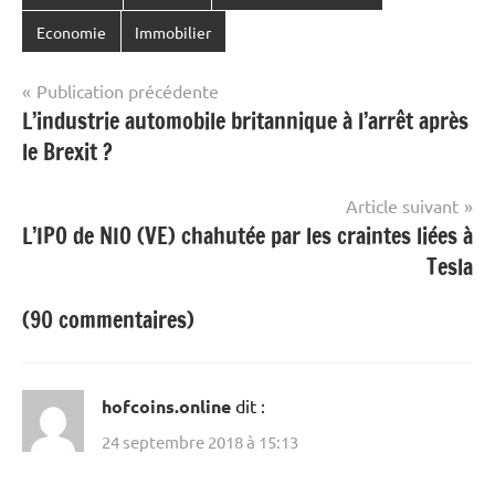
Economie
Immobilier
Navigation
Publication précédente
L’industrie automobile britannique à l’arrêt après
de
le Brexit ?
l’article
Article suivant
L’IPO de NIO (VE) chahutée par les craintes liées à
Tesla
(90 commentaires)
hofcoins.online
dit :
24 septembre 2018 à 15:13