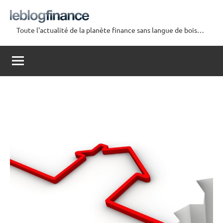
Aller
au
Toute l'actualité de la planète finance sans langue de bois…
contenu
Le
Blog
Finance