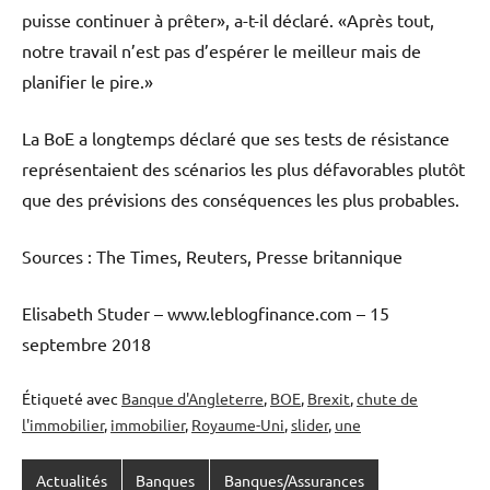
puisse continuer à prêter», a-t-il déclaré. «Après tout,
notre travail n’est pas d’espérer le meilleur mais de
planifier le pire.»
La BoE a longtemps déclaré que ses tests de résistance
représentaient des scénarios les plus défavorables plutôt
que des prévisions des conséquences les plus probables.
Sources : The Times, Reuters, Presse britannique
Elisabeth Studer – www.leblogfinance.com – 15
septembre 2018
Étiqueté avec
Banque d'Angleterre
,
BOE
,
Brexit
,
chute de
l'immobilier
,
immobilier
,
Royaume-Uni
,
slider
,
une
Actualités
Banques
Banques/Assurances