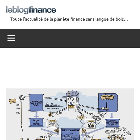
Aller
au
Toute l'actualité de la planète finance sans langue de bois…
contenu
Le
Blog
Finance