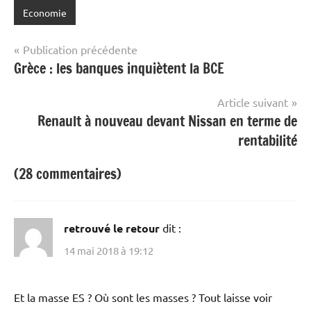
Economie
Navigation
Publication précédente
Grèce : les banques inquiètent la BCE
de
l’article
Article suivant
Renault à nouveau devant Nissan en terme de
rentabilité
(28 commentaires)
retrouvé le retour
dit :
14 mai 2018 à 19:12
Et la masse ES ? Où sont les masses ? Tout laisse voir