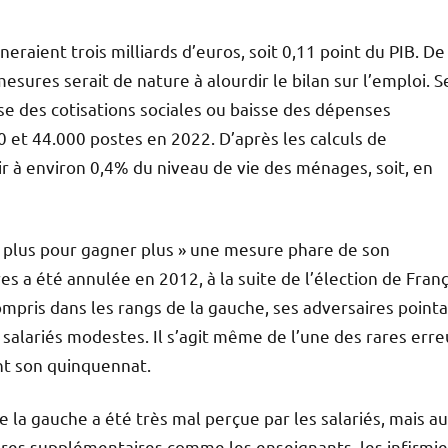
ineraient trois milliards d’euros, soit 0,11 point du PIB. De
esures serait de nature à alourdir le bilan sur l’emploi. S
e des cotisations sociales ou baisse des dépenses
0 et 44.000 postes en 2022. D’après les calculs de
lir à environ 0,4% du niveau de vie des ménages, soit, en
ler plus pour gagner plus » une mesure phare de son
 a été annulée en 2012, à la suite de l’élection de Franç
ompris dans les rangs de la gauche, ses adversaires point
s salariés modestes. Il s’agit même de l’une des rares erre
nt son quinquennat.
de la gauche a été très mal perçue par les salariés, mais au
ures supplémentaires comme les enseignants, les infirmie