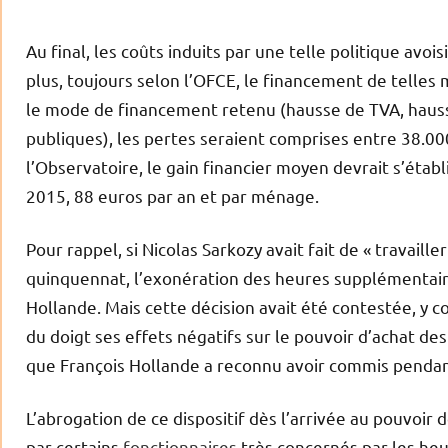
Au final, les coûts induits par une telle politique avois
plus, toujours selon l’OFCE, le financement de telles m
le mode de financement retenu (hausse de TVA, hauss
publiques), les pertes seraient comprises entre 38.00
l’Observatoire, le gain financier moyen devrait s’étab
2015, 88 euros par an et par ménage.
Pour rappel, si Nicolas Sarkozy avait fait de « travail
quinquennat, l’exonération des heures supplémentaires
Hollande. Mais cette décision avait été contestée, y c
du doigt ses effets négatifs sur le pouvoir d’achat de
que François Hollande a reconnu avoir commis penda
L’abrogation de ce dispositif dès l’arrivée au pouvoir 
par certains
fonctionnaires
très concernés par les he