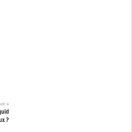
ant
quid
ux ?