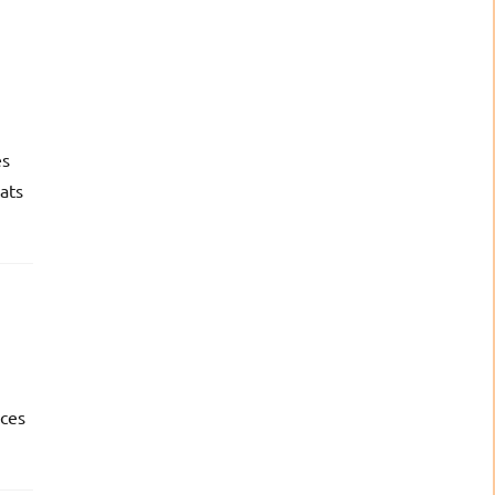
es
tats
 ces