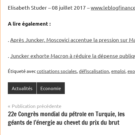
Elisabeth Studer – 08 juillet 2017 –
www.leblogfinanc
A lire également :
.
Après Juncker, Moscovici accentue la pression sur Ma
.
Juncker exhorte Macron à réduire la dépense publi
Étiqueté avec
cotisations sociales
,
défiscalisation
,
emploi
,
exo
Actualités
Economie
Navigation
Publication précédente
22e Congrès mondial du pétrole en Turquie, les
de
géants de l’énergie au chevet du prix du brut
l’article