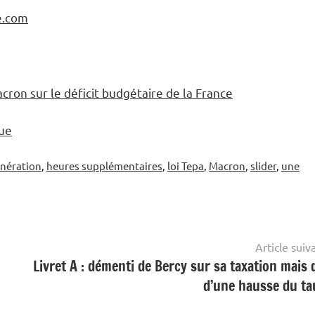
e.com
cron sur le déficit budgétaire de la France
que
nération
,
heures supplémentaires
,
loi Tepa
,
Macron
,
slider
,
une
Article suiv
Livret A : démenti de Bercy sur sa taxation mais 
d’une hausse du ta