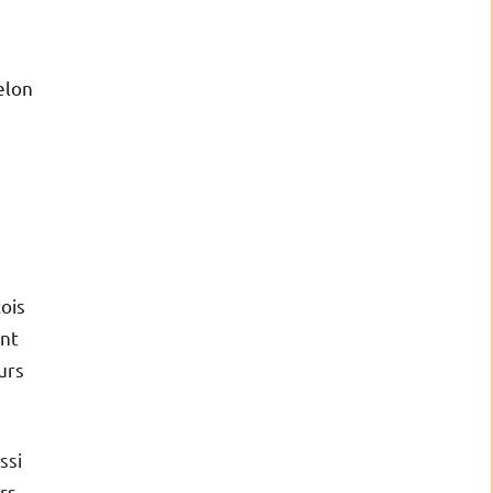
elon
ois
ant
urs
ssi
rs