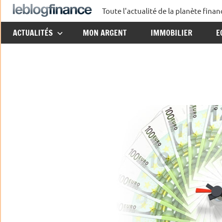
Aller
Toute l'actualité de la planète fin
Le
au
ACTUALITÉS
MON ARGENT
IMMOBILIER
E
contenu
Blog
Finance