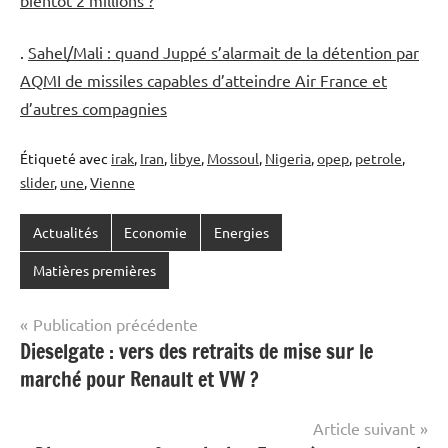
.
Sahel/Mali : quand Juppé s’alarmait de la détention par
AQMI de missiles capables d’atteindre Air France et
d’autres compagnies
Étiqueté avec
irak
,
Iran
,
libye
,
Mossoul
,
Nigeria
,
opep
,
petrole
,
slider
,
une
,
Vienne
Actualités
Economie
Energies
Matières premières
Navigation
Publication précédente
Dieselgate : vers des retraits de mise sur le
de
marché pour Renault et VW ?
l’article
Article suivant