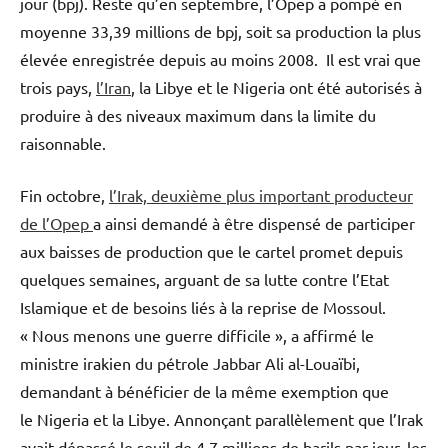
jour (bpj). Reste qu’en septembre, l’Opep a pompé en
moyenne 33,39 millions de bpj, soit sa production la plus
élevée enregistrée depuis au moins 2008. Il est vrai que
trois pays,
l’Iran
, la Libye et le Nigeria ont été autorisés à
produire à des niveaux maximum dans la limite du
raisonnable.
Fin octobre,
l’Irak, deuxième plus important producteur
de l’Opep
a ainsi demandé à être dispensé de participer
aux baisses de production que le cartel promet depuis
quelques semaines, arguant de sa lutte contre l’Etat
Islamique et de besoins liés à la reprise de Mossoul.
« Nous menons une guerre difficile », a affirmé le
ministre irakien du pétrole Jabbar Ali al-Louaïbi,
demandant à bénéficier de la même exemption que
le Nigeria et la Libye. Annonçant parallèlement que l’Irak
avait dépassé le seuil de 4,7 millions de barils par jour, les