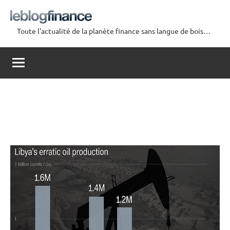
Aller
au
Toute l'actualité de la planète finance sans langue de bois…
contenu
Le
Blog
Finance