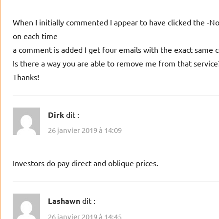
When I initially commented I appear to have clicked the
on each time
a comment is added I get four emails with the exact same
Is there a way you are able to remove me from that service
Thanks!
Dirk
dit :
26 janvier 2019 à 14:09
Investors do pay direct and oblique prices.
Lashawn
dit :
26 janvier 2019 à 14:45