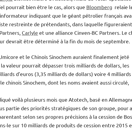
el pourrait bien être le cas, alors que
Bloomberg
relaie l
informateur indiquant que le géant pétrolier français ava
iste restreinte de prétendants, dans laquelle figureraien
 Partners,
Carlyle
et une alliance Cinven-BC Partners. Le c
ur devrait être déterminé à la fin du mois de septembre.
e Umicore et le Chinois Sinochem auraient finalement jeté
a valeur pourrait dépasser trois milliards de dollars, les
liards d’euros (3,35 milliards de dollars) voire 4 milliards
 le chinois Sinochem, dont les noms avaient aussi circulé,
ndiqué voilà plusieurs mois que Atotech, basé en Allemagn
plus partie des priorités stratégiques de son groupe, pour 
parentant selon ses propres précisions à la cession de Bos
ns-le sur 10 milliards de produits de cession entre 2015 e