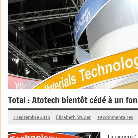
Total : Atotech bientôt cédé à un fo
7 septembre 2016
Elisabeth Studer
19 commentaires
La
pieuvre C