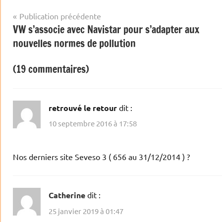
Navigation
Publication précédente
VW s’associe avec Navistar pour s’adapter aux
de
nouvelles normes de pollution
l’article
(19 commentaires)
retrouvé le retour
dit :
10 septembre 2016 à 17:58
Nos derniers site Seveso 3 ( 656 au 31/12/2014 ) ?
Catherine
dit :
25 janvier 2019 à 01:47