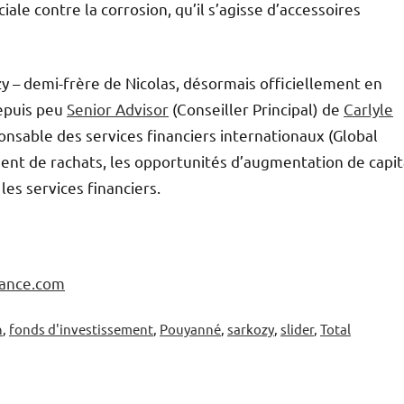
le contre la corrosion, qu’il s’agisse d’accessoires
zy – demi-frère de Nicolas, désormais officiellement en
epuis peu
Senior Advisor
(Conseiller Principal) de
Carlyle
onsable des services financiers internationaux (Global
ment de rachats, les opportunités d’augmentation de capit
les services financiers.
nance.com
n
,
fonds d'investissement
,
Pouyanné
,
sarkozy
,
slider
,
Total