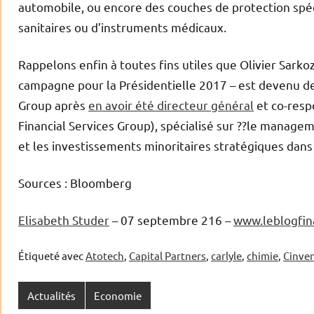
automobile, ou encore des couches de protection spécia
sanitaires ou d’instruments médicaux.
Rappelons enfin à toutes fins utiles que Olivier Sarko
campagne pour la Présidentielle 2017 – est devenu d
Group après
en avoir été directeur général
et co-resp
Financial Services Group), spécialisé sur ??le manage
et les investissements minoritaires stratégiques dans 
Sources : Bloomberg
Elisabeth Studer
– 07 septembre 216 –
www.leblogfi
Étiqueté avec
Atotech
,
Capital Partners
,
carlyle
,
chimie
,
Cinve
Actualités
Economie