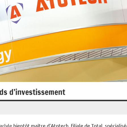
nds d’investissement
arlyle
bientôt maître d’Atotech, filiale de Total spécialis