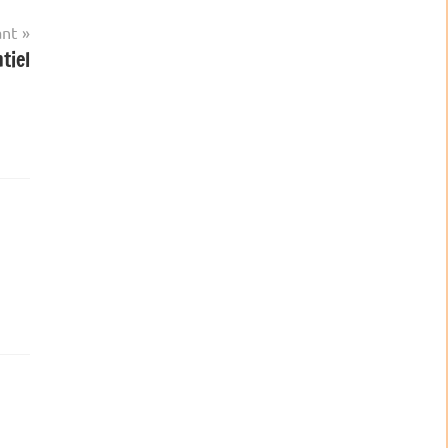
ant
tiel