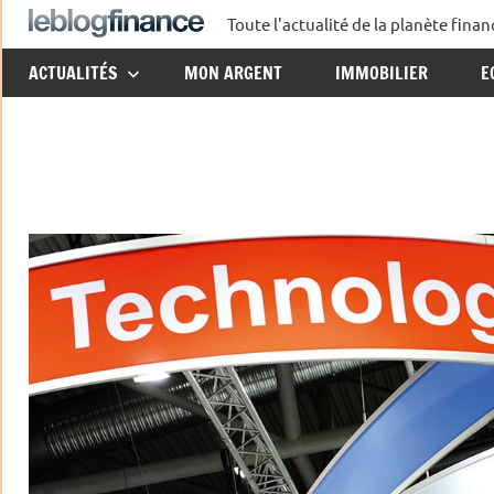
Aller
Toute l'actualité de la planète fin
Le
au
ACTUALITÉS
MON ARGENT
IMMOBILIER
E
contenu
Blog
Finance