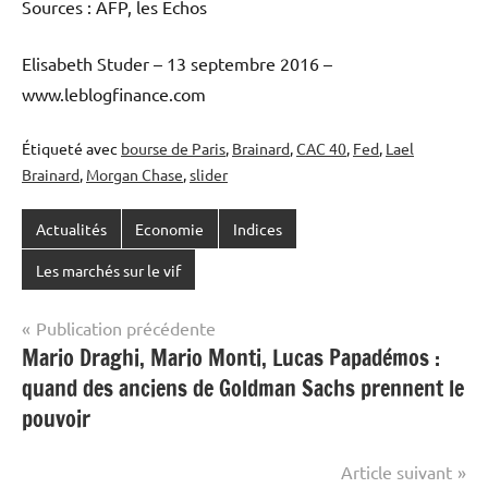
Sources : AFP, les Echos
Elisabeth Studer – 13 septembre 2016 –
www.leblogfinance.com
Étiqueté avec
bourse de Paris
,
Brainard
,
CAC 40
,
Fed
,
Lael
Brainard
,
Morgan Chase
,
slider
Actualités
Economie
Indices
Les marchés sur le vif
Navigation
Publication précédente
Mario Draghi, Mario Monti, Lucas Papadémos :
de
quand des anciens de Goldman Sachs prennent le
l’article
pouvoir
Article suivant