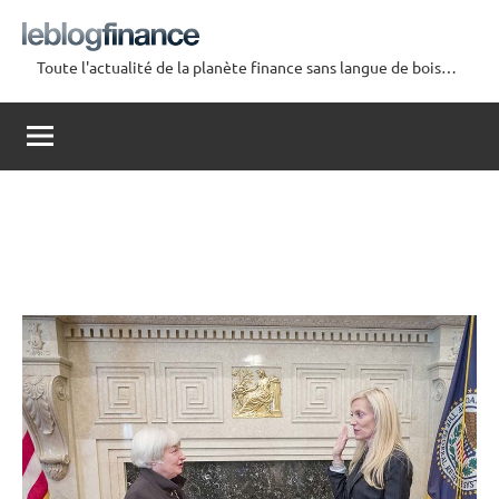
Aller
au
Toute l'actualité de la planète finance sans langue de bois…
contenu
Le
Blog
Finance