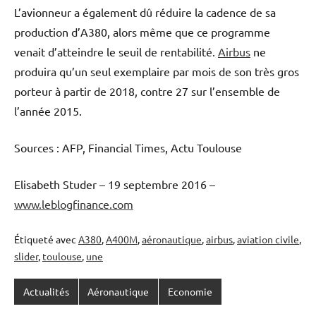
L’avionneur a également dû réduire la cadence de sa
production d’A380, alors même que ce programme
venait d’atteindre le seuil de rentabilité.
Airbus
ne
produira qu’un seul exemplaire par mois de son très gros
porteur à partir de 2018, contre 27 sur l’ensemble de
l’année 2015.
Sources : AFP, Financial Times, Actu Toulouse
Elisabeth Studer – 19 septembre 2016 –
www.leblogfinance.com
Étiqueté avec
A380
,
A400M
,
aéronautique
,
airbus
,
aviation civile
,
slider
,
toulouse
,
une
Actualités
Aéronautique
Economie