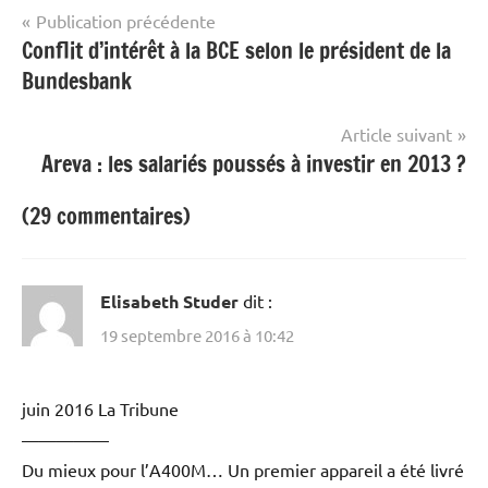
Navigation
Publication précédente
Conflit d’intérêt à la BCE selon le président de la
de
Bundesbank
l’article
Article suivant
Areva : les salariés poussés à investir en 2013 ?
(29 commentaires)
Elisabeth Studer
dit :
19 septembre 2016 à 10:42
juin 2016 La Tribune
—————
Du mieux pour l’A400M… Un premier appareil a été livré