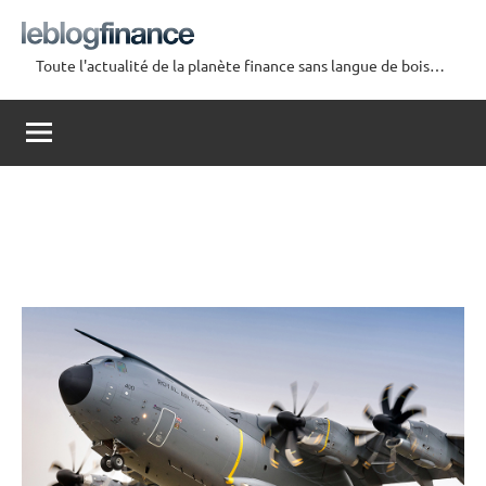
Aller
au
Toute l'actualité de la planète finance sans langue de bois…
contenu
Le
Blog
Finance