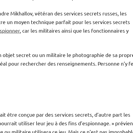
dre Mikhaïlov, vétéran des services secrets russes, les
e un moyen technique parfait pour les services secrets
spionner
, car les militaires ainsi que les fonctionnaires y
n objet secret ou un militaire le photographie de sa propr
déal pour rechercher des renseignements. Personne n’y f
it être conçue par des services secrets, d’autre part les
rait utiliser leur jeu à des fins d’espionnage. » prévient
 ou militaire utilisera ce jeu. Mais ce n’est pas improbabl