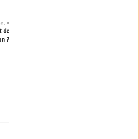
ant
t de
on ?