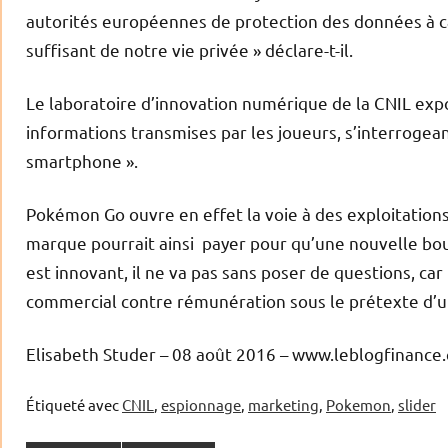
autorités européennes de protection des données à 
suffisant de notre vie privée » déclare-t-il.
Le laboratoire d’innovation numérique de la CNIL expo
informations transmises par les joueurs, s’interroge
smartphone ».
Pokémon Go ouvre en effet la voie à des exploitation
marque pourrait ainsi payer pour qu’une nouvelle bou
est innovant, il ne va pas sans poser de questions, car i
commercial contre rémunération sous le prétexte d’un 
Elisabeth Studer – 08 août 2016 – www.leblogfinance
Étiqueté avec
CNIL
,
espionnage
,
marketing
,
Pokemon
,
slider