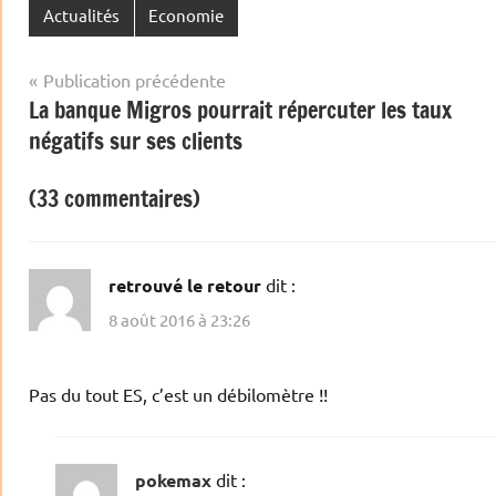
Actualités
Economie
Navigation
Publication précédente
La banque Migros pourrait répercuter les taux
de
négatifs sur ses clients
l’article
(33 commentaires)
retrouvé le retour
dit :
8 août 2016 à 23:26
Pas du tout ES, c’est un débilomètre !!
pokemax
dit :