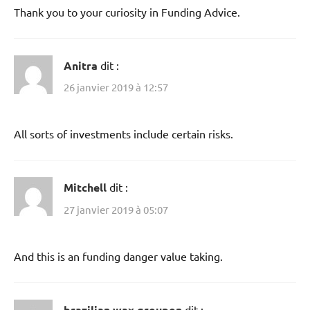
Thank you to your curiosity in Funding Advice.
Anitra
dit :
26 janvier 2019 à 12:57
All sorts of investments include certain risks.
Mitchell
dit :
27 janvier 2019 à 05:07
And this is an funding danger value taking.
brazilian wax groupon
dit :