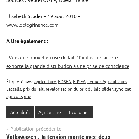
Elisabeth Studer – 19 août 2016 –
www.leblogfinance.com
A lire également :
.
Vers une nouvelle crise du lait ? l’industrie laitière
exhorte la grande distribution à une prise de conscience
Étiqueté avec
agriculture
,
FDSEA
,
FRSEA
,
Jeunes Agriculteurs
,
Lactalis
,
prix du lait
,
revalorisation du prix du lait
,
slider
,
syndicat
agricole
,
une
Actualités
Agriculture
Economie
Navigation
Publication précédente
Volkswagen : la tension monte avec deux