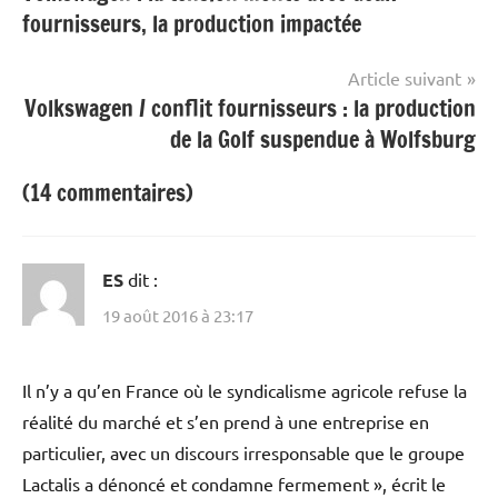
de
fournisseurs, la production impactée
l’article
Article suivant
Volkswagen / conflit fournisseurs : la production
de la Golf suspendue à Wolfsburg
(14 commentaires)
ES
dit :
19 août 2016 à 23:17
Il n’y a qu’en France où le syndicalisme agricole refuse la
réalité du marché et s’en prend à une entreprise en
particulier, avec un discours irresponsable que le groupe
Lactalis a dénoncé et condamne fermement », écrit le