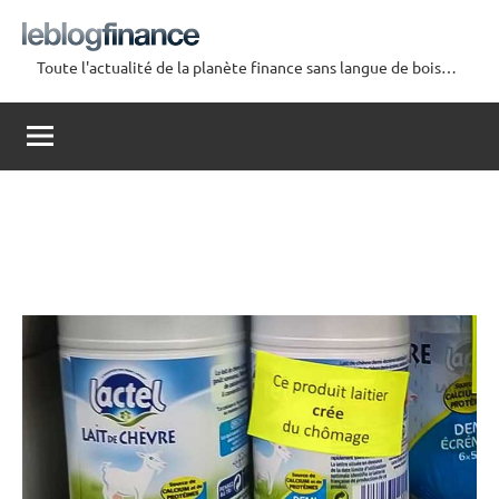
Aller
au
Toute l'actualité de la planète finance sans langue de bois…
contenu
Le
Blog
Finance