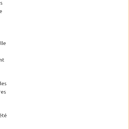
rs
re
lle
nt
les
res
 été