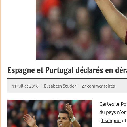
Espagne et Portugal déclarés en dé
11 juillet 2016
Elisabeth Studer
27 commentaires
Certes le Po
du pays n’on
l
‘Espagne
et