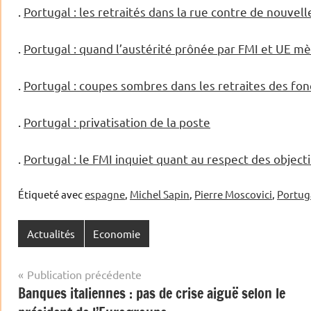
.
Portugal : les retraités dans la rue contre de nouvell
.
Portugal : quand l’austérité prônée par FMI et UE mèn
.
Portugal : coupes sombres dans les retraites des fon
.
Portugal : privatisation de la poste
.
Portugal : le FMI inquiet quant au respect des objectif
Étiqueté avec
espagne
,
Michel Sapin
,
Pierre Moscovici
,
Portug
Actualités
Economie
Navigation
Publication précédente
Banques italiennes : pas de crise aiguë selon le
de