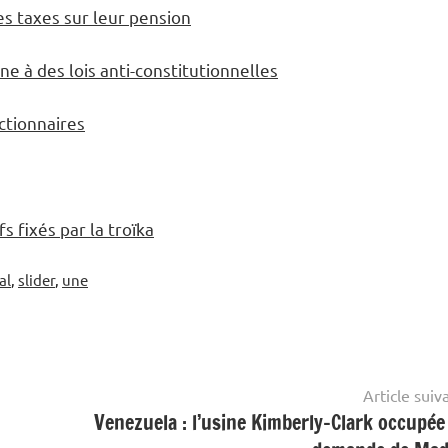
es taxes sur leur pension
e à des lois anti-constitutionnelles
ctionnaires
s fixés par la troïka
al
,
slider
,
une
Article suiv
Venezuela : l’usine Kimberly-Clark occupée 