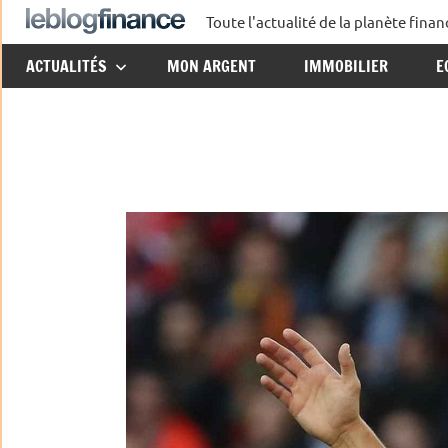
Aller
Toute l'actualité de la planète fin
Le
au
ACTUALITÉS
MON ARGENT
IMMOBILIER
E
contenu
Blog
Finance