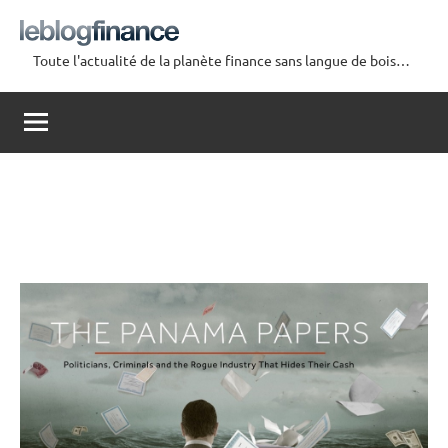
Aller
au
Toute l'actualité de la planète finance sans langue de bois…
contenu
Le
Blog
Finance