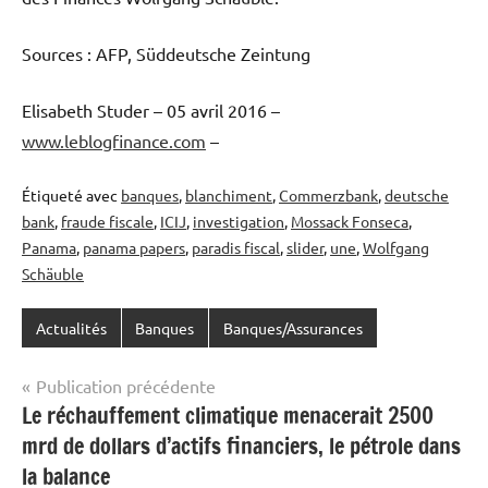
Sources : AFP, Süddeutsche Zeintung
Elisabeth Studer – 05 avril 2016 –
www.leblogfinance.com
–
Étiqueté avec
banques
,
blanchiment
,
Commerzbank
,
deutsche
bank
,
fraude fiscale
,
ICIJ
,
investigation
,
Mossack Fonseca
,
Panama
,
panama papers
,
paradis fiscal
,
slider
,
une
,
Wolfgang
Schäuble
Actualités
Banques
Banques/Assurances
Navigation
Publication précédente
Le réchauffement climatique menacerait 2500
de
mrd de dollars d’actifs financiers, le pétrole dans
l’article
la balance