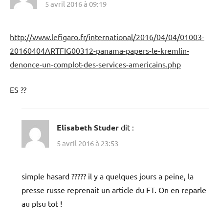
5 avril 2016 à 09:19
http://www.lefigaro.fr/international/2016/04/04/01003-
20160404ARTFIG00312-panama-papers-le-kremlin-
denonce-un-complot-des-services-americains.php
ES ??
Elisabeth Studer
dit :
5 avril 2016 à 23:53
simple hasard ????? il y a quelques jours a peine, la
presse russe reprenait un article du FT. On en reparle
au plsu tot !