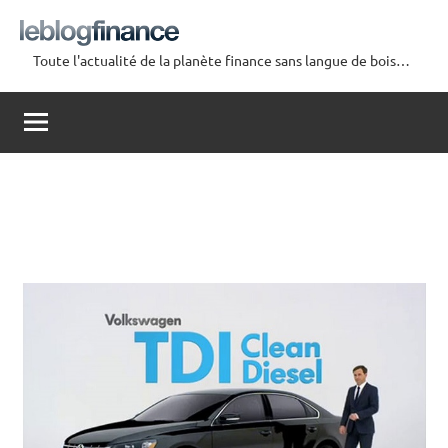
Aller
au
Toute l'actualité de la planète finance sans langue de bois…
contenu
Le
Blog
Finance