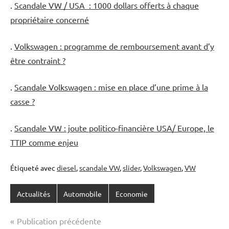
.
Scandale VW / USA : 1000 dollars offerts à chaque
propriétaire concerné
.
Volkswagen : programme de remboursement avant d’y
être contraint ?
.
Scandale Volkswagen : mise en place d’une prime à la
casse ?
.
Scandale VW : joute politico-financière USA/ Europe, le
TTIP comme enjeu
Étiqueté avec
diesel
,
scandale VW
,
slider
,
Volkswagen
,
VW
Actualités
Automobile
Economie
Navigation
Publication précédente