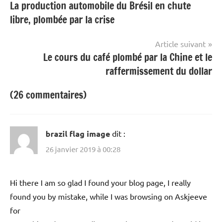
La production automobile du Brésil en chute
de
libre, plombée par la crise
l’article
Article suivant
Le cours du café plombé par la Chine et le
raffermissement du dollar
(26 commentaires)
brazil flag image
dit :
26 janvier 2019 à 00:28
Hi there I am so glad I found your blog page, I really
found you by mistake, while I was browsing on Askjeeve
for