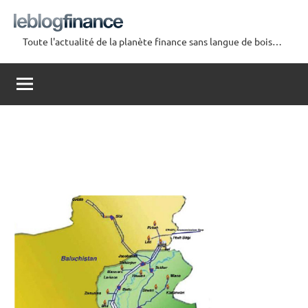
Aller
au
Toute l'actualité de la planète finance sans langue de bois…
contenu
Le
Blog
Finance