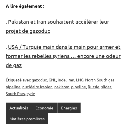
A lire également :
Pakistan et Iran souhaitent accélérer leur
.
projet de gazoduc
USA / Turquie main dans la main pour armer et
.
former les rebelles syriens … encore une odeur
de gaz
Étiqueté avec
gazoduc
,
GNL
,
inde
,
Iran
,
LNG
,
North-South gas
pipeline
,
nucléaire iranien
,
pakistan
,
pipeline
,
Russie
,
slider
,
South Pars
,
syrie
Actualités
Economie
Energies
Matières premières