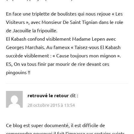
En face une triplette de boulistes qui nous rejoue « Les
Visiteurs », avec Monsieur De Saint Tignian dans le role
de Jacouille la fripouille.
El Kabash confond visiblement Madame Lepen avec
Georges Marchais. Au fameux « Taisez-vous El Kabash
succède visiblement : « Cause toujours mon mignon ».
ES, On va tous finir par mourir de rire devant ces
pingouins !!
retrouvé le retour
dit :
28 octobre 2015 à 13:54
Ce blog est super documenté, il est difficile de
comprendre pourquoi il fait l’impasse sur certains sujets