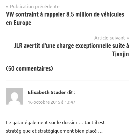
Navigation
Publication précédente
VW contraint à rappeler 8.5 million de véhicules
de
en Europe
l’article
Article suivant
JLR avertit d’une charge exceptionnelle suite à
Tianjin
(50 commentaires)
Elisabeth Studer
dit :
16 octobre 2015 à 13:47
Le qatar également sur le dossier … tant il est
stratégique et stratégiquement bien placé …