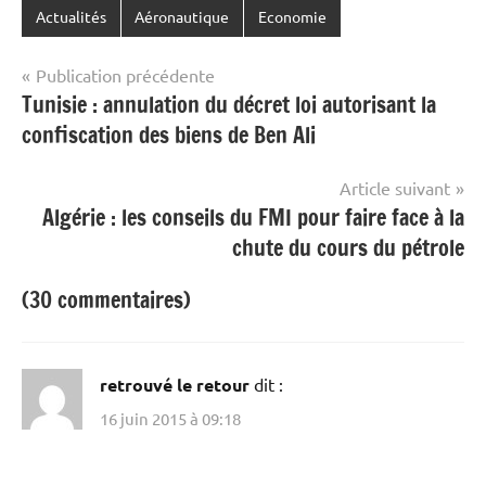
Actualités
Aéronautique
Economie
Navigation
Publication précédente
Tunisie : annulation du décret loi autorisant la
de
confiscation des biens de Ben Ali
l’article
Article suivant
Algérie : les conseils du FMI pour faire face à la
chute du cours du pétrole
(30 commentaires)
retrouvé le retour
dit :
16 juin 2015 à 09:18