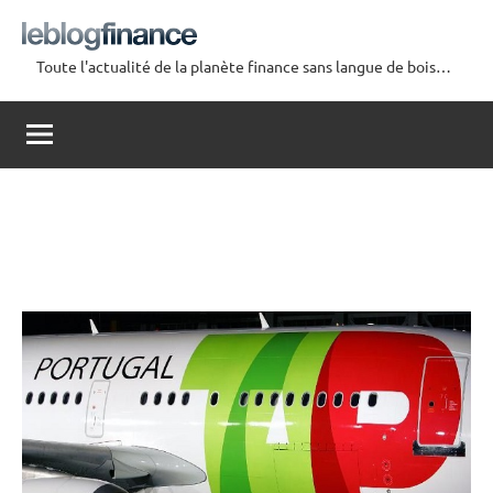
Aller
au
Toute l'actualité de la planète finance sans langue de bois…
contenu
Le
Blog
Finance