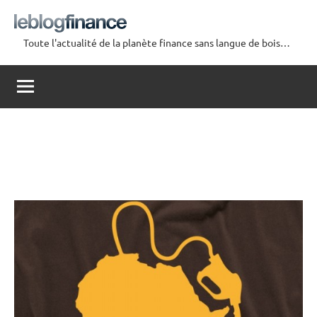
Aller
au
Toute l'actualité de la planète finance sans langue de bois…
contenu
Le
Blog
Finance