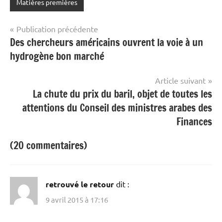
Matières premières
Navigation
Publication précédente
Des chercheurs américains ouvrent la voie à un
de
hydrogène bon marché
l’article
Article suivant
La chute du prix du baril, objet de toutes les
attentions du Conseil des ministres arabes des
Finances
(20 commentaires)
retrouvé le retour
dit :
9 avril 2015 à 17:16