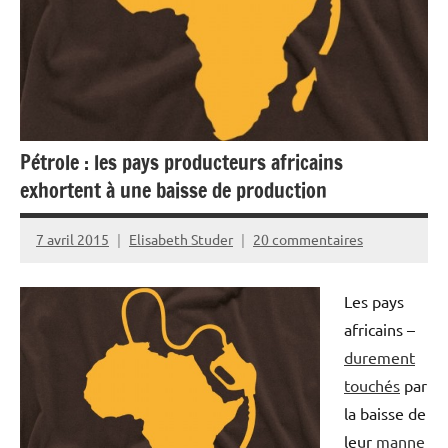
Pétrole : les pays producteurs africains
exhortent à une baisse de production
7 avril 2015
Elisabeth Studer
20 commentaires
Les pays
africains –
durement
touchés
par
la baisse de
leur
manne