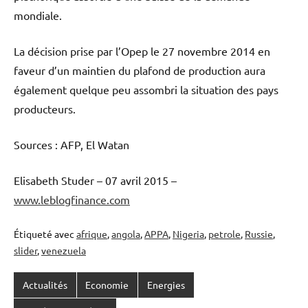
mondiale.
La décision prise par l’Opep le 27 novembre 2014 en
faveur d’un maintien du plafond de production aura
également quelque peu assombri la situation des pays
producteurs.
Sources : AFP, El Watan
Elisabeth Studer – 07 avril 2015 –
www.leblogfinance.com
Étiqueté avec
afrique
,
angola
,
APPA
,
Nigeria
,
petrole
,
Russie
,
slider
,
venezuela
Actualités
Economie
Energies