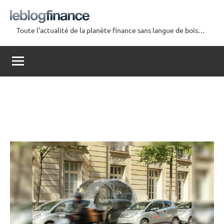
Aller
au
Toute l'actualité de la planète finance sans langue de bois…
contenu
Le
Blog
Finance