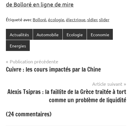
de Bolloré en ligne de mire
Étiqueté avec
Bolloré
,
écologie
,
électrique
,
sldier
,
slider
Actualités
Automobile
Ecologie
Economie
Energies
Navigation
Publication précédente
Cuivre : les cours impactés par la Chine
de
l’article
Article suivant
Alexis Tsipras : la faillite de la Grèce traitée à tort
comme un problème de liquidité
(24 commentaires)