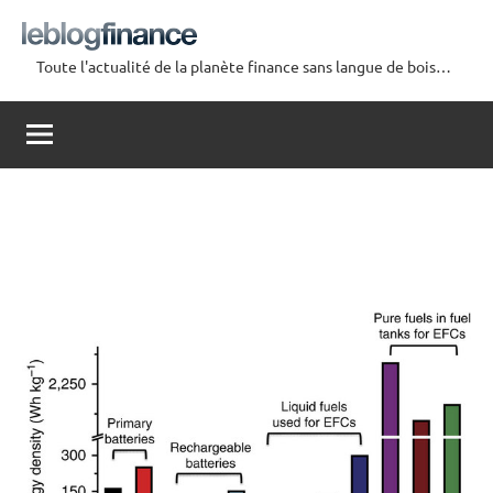
Aller
au
Toute l'actualité de la planète finance sans langue de bois…
contenu
Le
Blog
Finance