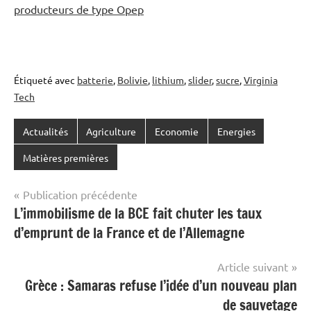
producteurs de type Opep
Étiqueté avec
batterie
,
Bolivie
,
lithium
,
slider
,
sucre
,
Virginia
Tech
Actualités
Agriculture
Economie
Energies
Matières premières
Navigation
Publication précédente
L’immobilisme de la BCE fait chuter les taux
de
d’emprunt de la France et de l’Allemagne
l’article
Article suivant
Grèce : Samaras refuse l’idée d’un nouveau plan
de sauvetage