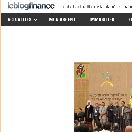
Aller
Toute l'actualité de la planète fin
Le
au
ACTUALITÉS
MON ARGENT
IMMOBILIER
E
contenu
Blog
Finance