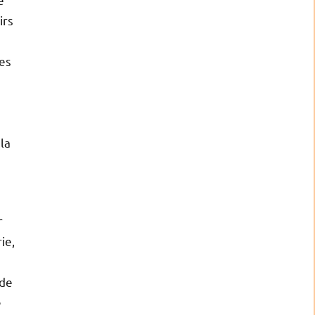
irs
les
la
r
ie,
 de
e