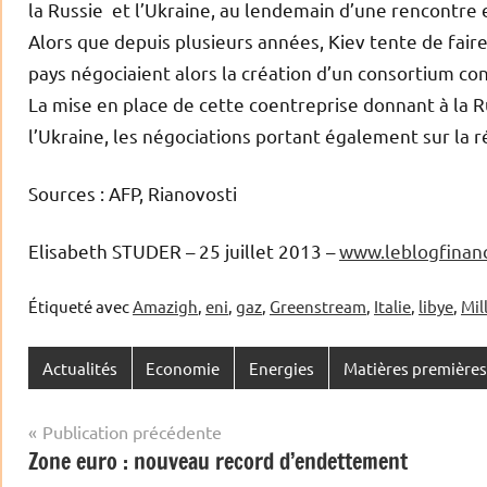
la Russie et l’Ukraine, au lendemain d’une rencontre e
Alors que depuis plusieurs années, Kiev tente de faire
pays négociaient alors la création d’un consortium co
La mise en place de cette coentreprise donnant à la Ru
l’Ukraine, les négociations portant également sur la r
Sources : AFP, Rianovosti
Elisabeth STUDER – 25 juillet 2013 –
www.leblogfinan
Étiqueté avec
Amazigh
,
eni
,
gaz
,
Greenstream
,
Italie
,
libye
,
Mil
Actualités
Economie
Energies
Matières premières
Navigation
Publication précédente
Zone euro : nouveau record d’endettement
de