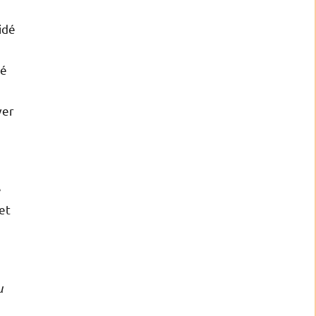
idé
té
ver
e
et
u