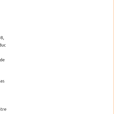
08,
duc
 de
pas
ntre