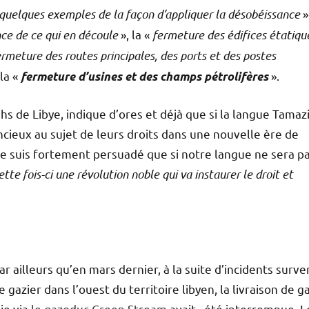
quelques exemples de la façon d’appliquer la désobéissance
»
nce de ce qui en découle
», la «
fermeture des édifices étatiqu
rmeture des routes principales, des ports et des postes
la «
».
fermeture d’usines et des champs pétrolifères
s de Libye, indique d’ores et déjà que si la langue Tamaz
encieux au sujet de leurs droits dans une nouvelle ère de
« je suis fortement persuadé que si notre langue ne sera p
tte fois-ci une révolution noble qui va instaurer le droit et
r ailleurs qu’en mars dernier, à la suite d’incidents surv
e gazier dans l’ouest du territoire libyen, la livraison de g
lie via
le gazoduc Green Stream
avait été interrompue. L