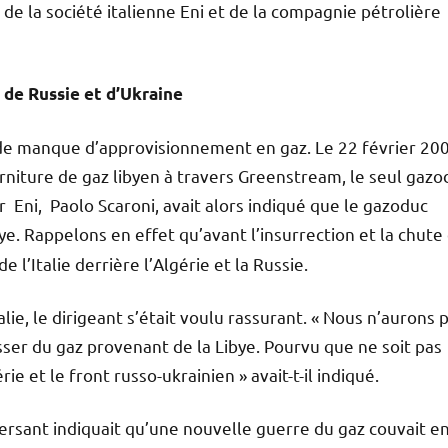
de la société italienne Eni et de la compagnie pétrolière
 de Russie et d’Ukraine
ais de manque d’approvisionnement en gaz. Le 22 février 20
ourniture de gaz libyen à travers Greenstream, le seul gazo
er Eni, Paolo Scaroni, avait alors indiqué que le gazoduc
bye. Rappelons en effet qu’avant l’insurrection et la chute
e l’Italie derrière l’Algérie et la Russie.
ie, le dirigeant s’était voulu rassurant. « Nous n’aurons 
ser du gaz provenant de la Libye. Pourvu que ne soit pas
e et le front russo-ukrainien » avait-t-il indiqué.
rsant indiquait qu’une nouvelle guerre du gaz couvait e