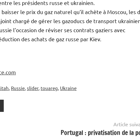
ntre les présidents russe et ukrainien.
 baisser le prix du gaz naturel qu’il achète à Moscou, les 
njoint chargé de gérer les gazoducs de transport ukrainien
ssie l’occasion de réviser ses contrats gaziers avec
éduction des achats de gaz russe par Kiev.
ce.com
litah
,
Russie
,
slider
,
touareg
,
Ukraine
Article suiv
Portugal : privatisation de la p