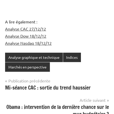
A lire également :
Analyse CAC 27/12/12
Analyse Dow 18/12/12
Analyse Nasdaq 18/12/12
Analyse graphique et technique
Indices
Marchés en perspective
Navigation
Publication précédente
Mi-séance CAC : sortie du trend haussier
de
l’article
Article suivant
Obama : intervention de la dernière chance sur le