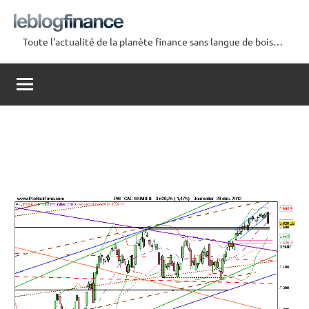
Aller
au
Toute l'actualité de la planète finance sans langue de bois…
contenu
Le
Blog
Finance