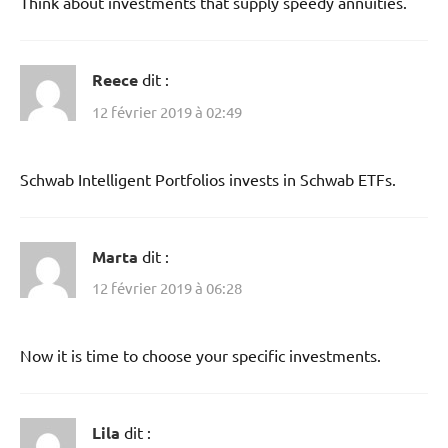
Think about investments that supply speedy annuities.
Reece
dit :
12 février 2019 à 02:49
Schwab Intelligent Portfolios invests in Schwab ETFs.
Marta
dit :
12 février 2019 à 06:28
Now it is time to choose your specific investments.
Lila
dit :