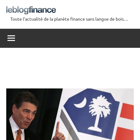
Aller
au
Toute l'actualité de la planète finance sans langue de bois…
contenu
Le
Blog
Finance