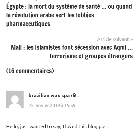
Égypte : la mort du système de santé … ou quand
de
la révolution arabe sert les lobbies
l’article
pharmaceutiques
Article suivant
Mali : les islamistes font sécession avec Aqmi …
terrorisme et groupes étrangers
(16 commentaires)
brazilian wax spa
dit :
25 janvier 2019 à 15:59
Hello, just wanted to say, I loved this blog post.