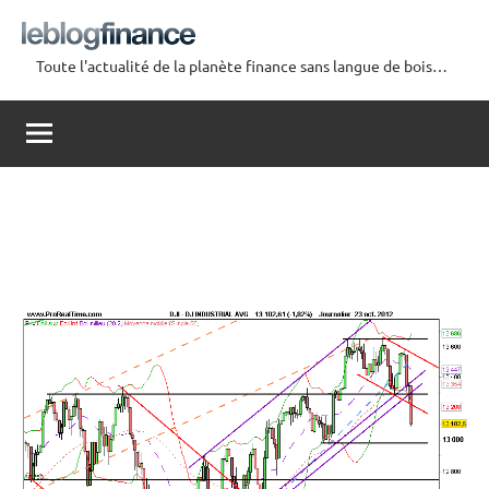
Aller
au
Toute l'actualité de la planète finance sans langue de bois…
contenu
Le
Blog
Finance