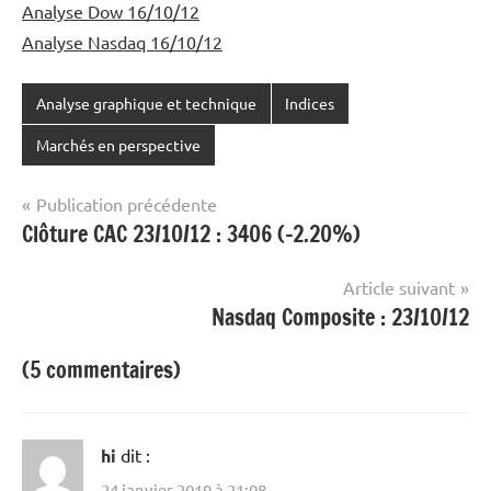
Analyse Dow 16/10/12
Analyse Nasdaq 16/10/12
Analyse graphique et technique
Indices
Marchés en perspective
Navigation
Publication précédente
Clôture CAC 23/10/12 : 3406 (-2.20%)
de
l’article
Article suivant
Nasdaq Composite : 23/10/12
(5 commentaires)
hi
dit :
24 janvier 2019 à 21:08