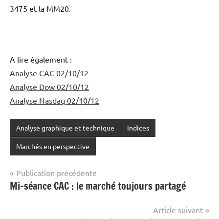
3475 et la MM20.
A lire également :
Analyse CAC 02/10/12
Analyse Dow 02/10/12
Analyse Nasdaq 02/10/12
Analyse graphique et technique
Indices
Marchés en perspective
Navigation
Publication précédente
Mi-séance CAC : le marché toujours partagé
de
l’article
Article suivant