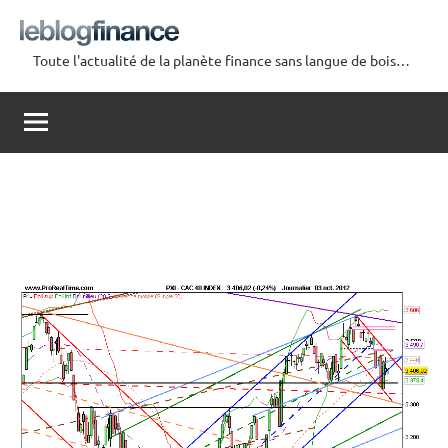
Aller
au
Toute l'actualité de la planète finance sans langue de bois…
contenu
Le
Blog
Finance