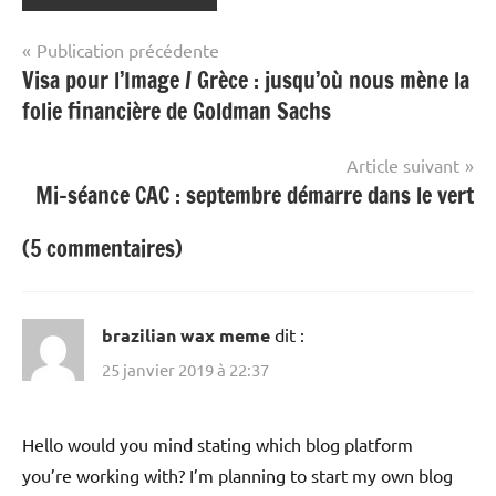
Navigation
Publication précédente
Visa pour l’Image / Grèce : jusqu’où nous mène la
de
folie financière de Goldman Sachs
l’article
Article suivant
Mi-séance CAC : septembre démarre dans le vert
(5 commentaires)
brazilian wax meme
dit :
25 janvier 2019 à 22:37
Hello would you mind stating which blog platform
you’re working with? I’m planning to start my own blog