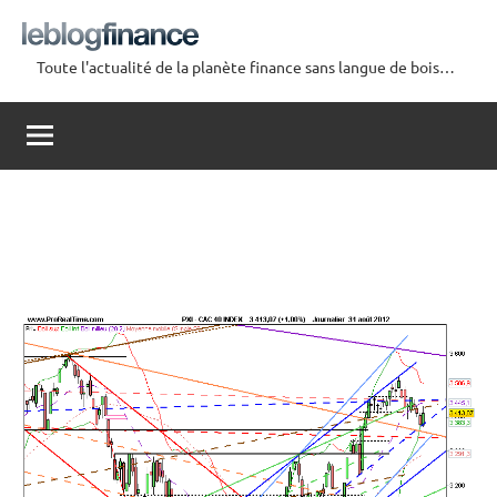
Aller
au
Toute l'actualité de la planète finance sans langue de bois…
contenu
Le
Blog
Finance