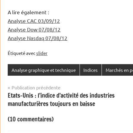
A lire également :
Analyse CAC 03/09/12
Analyse Dow 07/08/12
Analyse Nasdaq 07/08/12
Étiqueté avec
slider
Analyse graphique et technique
Indices
Marchés en p
Navigation
Publication précédente
Etats-Unis : l’indice d’activité des industries
de
manufacturières toujours en baisse
l’article
(10 commentaires)