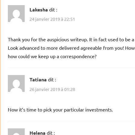
Lakesha
dit :
24 janvier 2019 à 22:51
Thank you for the auspicious writeup. It in fact used to be a 
Look advanced to more delivered agreeable from you! How
how could we keep up a correspondence?
Tatiana
dit :
26 janvier 2019 à 01:28
Now it’s time to pick your particular investments.
Helena
dit :