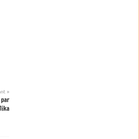
ant
 par
lika