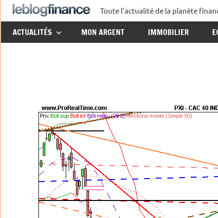
Aller
Toute l'actualité de la planète fin
Le
au
ACTUALITÉS
MON ARGENT
IMMOBILIER
E
contenu
Blog
Finance