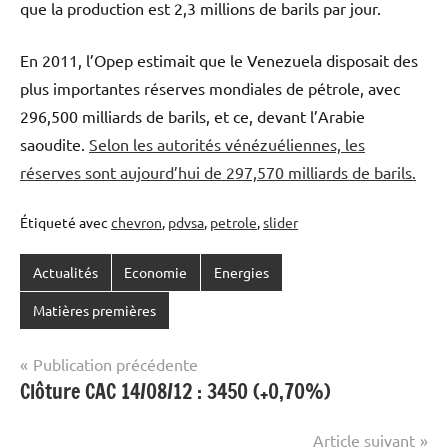
que la production est 2,3 millions de barils par jour.
En 2011, l’Opep estimait que le Venezuela disposait des
plus importantes réserves mondiales de pétrole, avec
296,500 milliards de barils, et ce, devant l’Arabie
saoudite.
Selon les autorités vénézuéliennes, les
réserves sont aujourd’hui de 297,570 milliards de barils.
Étiqueté avec
chevron
,
pdvsa
,
petrole
,
slider
Actualités
Economie
Energies
Matières premières
Navigation
Publication précédente
Clôture CAC 14/08/12 : 3450 (+0,70%)
de
l’article
Article suivant