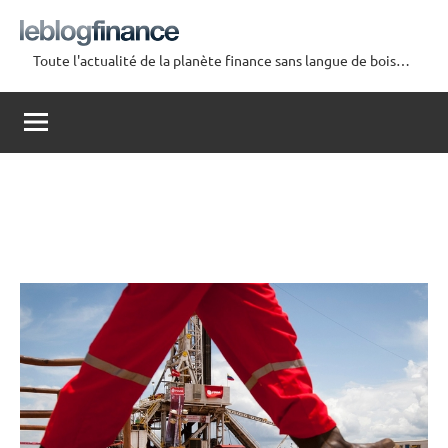
Aller
au
Toute l'actualité de la planète finance sans langue de bois…
contenu
Le
Blog
Finance