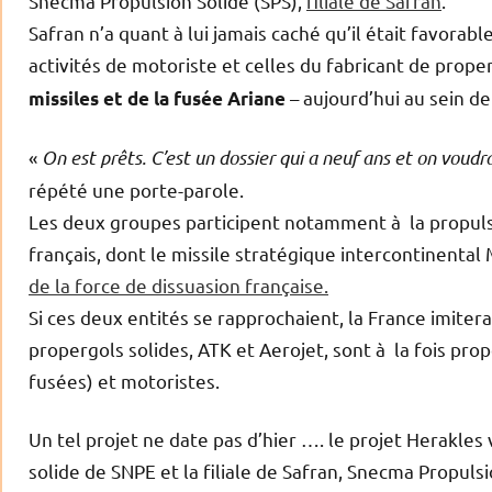
Snecma Propulsion Solide (SPS),
filiale de Safran
.
Safran n’a quant à lui jamais caché qu’il était favor
activités de motoriste et celles du fabricant de prop
– aujourd’hui au sein d
missiles
et de la fusée Ariane
«
On est prêts. C’est un dossier qui a neuf ans et on voudra
répété une porte-parole.
Les deux groupes participent notamment à la propulsi
français, dont le missile stratégique intercontinent
de la force de dissuasion française.
Si ces deux entités se rapprochaient, la France imite
propergols solides, ATK et Aerojet, sont à la fois prop
fusées) et motoristes.
Un tel projet ne date pas d’hier …. le projet Herakles 
solide de SNPE et la filiale de Safran, Snecma Propulsi