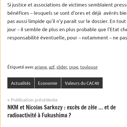
Si justice et associations de victimes semblaient pre
bénéfices – lesquels se sont d’ores et déjà avérés bie
pas aussi limpide qu’il n’y parait sur le dossier. En tout
jour – il semble de plus en plus probable que l’Etat c
responsabilité éventuelle, pour – notamment – ne pas 
Étiqueté avec
ariane
,
azf
,
slider
,
snpe
,
toulouse
Actualités
Economie
Valeurs du CAC40
Navigation
Publication précédente
NKM et Nicolas Sarkozy : excès de zèle … et de
de
radioactivité à Fukushima ?
l’article