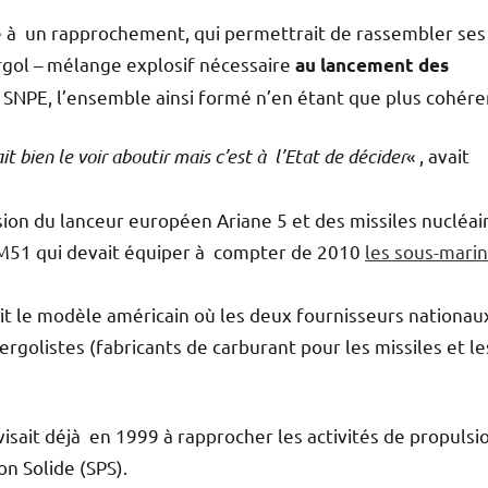
able à un rapprochement, qui permettrait de rassembler ses
ergol – mélange explosif nécessaire
au lancement des
e SNPE, l’ensemble ainsi formé n’en étant que plus cohére
it bien le voir aboutir mais c’est à l’Etat de décider
« , avait
on du lanceur européen Ariane 5 et des missiles nucléai
al M51 qui devait équiper à compter de 2010
les sous-marin
rait le modèle américain où les deux fournisseurs nationau
ergolistes (fabricants de carburant pour les missiles et le
visait déjà en 1999 à rapprocher les activités de propulsi
on Solide (SPS).