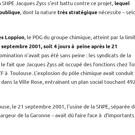
a SNPE Jacques Zyss s’est battu contre ce projet,
lequel
, dont la nature
nécessite – sel
 publique
très stratégique
, le PDG du groupe chimique, atteint par la limi
es Loppion
 septembre 2001, soit 4 jours à peine après le 21
nomination n’avait pas été sans peine : les syndicats de la
e fait que Jacques Zyss ait occupé des fonctions chez Tot
AZF à Toulouse. L’explosion du pôle chimique avait conduit 
ans la Ville Rose, entraînant un plan social touchant 49
use, le 21 septembre 2001, l’usine de la SNPE, séparée d
 largeur de la Garonne – avait dû faire face à d’importants