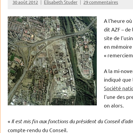
30 août 2012
Elisabeth Studer
29 commentaires
A l’heure o
dit AZF – de
site de l’us
en mémoire 
« remerciem
A la mi-nov
indiqué que 
Société nati
l’une des pr
on alors.
«
Il est mis fin aux fonctions du président du Conseil d’ad
compte-rendu du Conseil.