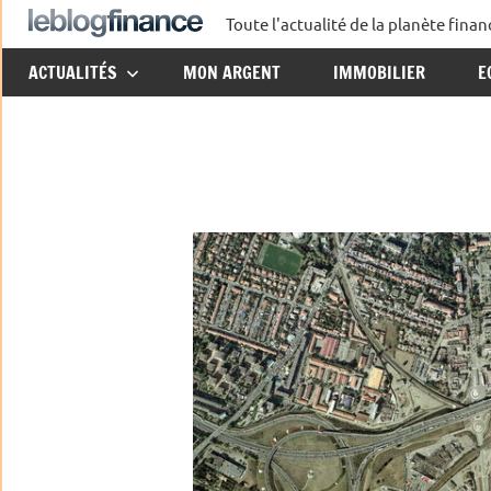
Aller
Toute l'actualité de la planète fin
Le
au
ACTUALITÉS
MON ARGENT
IMMOBILIER
E
contenu
Blog
Finance