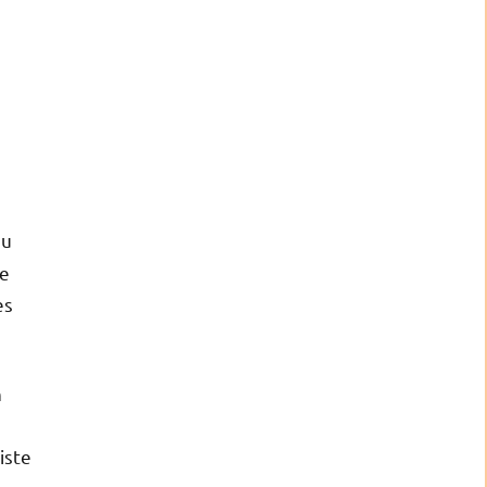
du
ée
es
n
iste