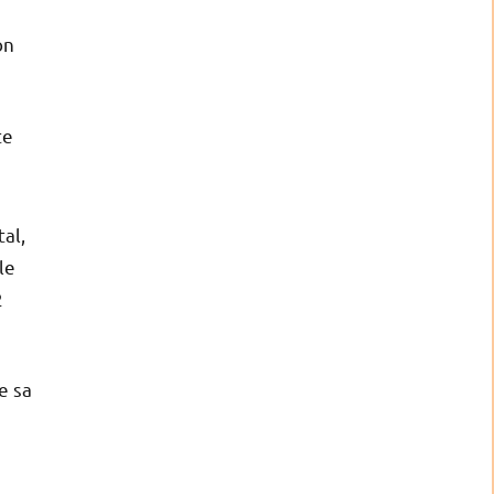
on
te
al,
le
2
e sa