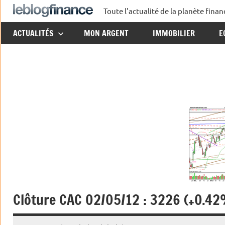
Aller
Toute l'actualité de la planète fin
Le
au
ACTUALITÉS
MON ARGENT
IMMOBILIER
E
contenu
Blog
Finance
Clôture CAC 02/05/12 : 3226 (+0.4