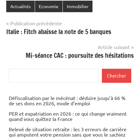
Actualités
Economie
Immobilier
Navigation
Publication précédente
Italie : Fitch abaisse la note de 5 banques
de
l’article
Article suivant
Mi-séance CAC : poursuite des hésitations
Rechercher
Chercher
Défiscalisation par le mécénat : déduire jusqu’à 66 %
de ses dons en 2026, mode d’emploi
PER et expatriation en 2026 : ce qui change vraiment
quand vous quittez la France
Relevé de situation retraite : les 3 erreurs de carrière
qui amputent votre pension sans que vous le sachiez