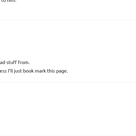
ad stuff from.
s I’ll just book mark this page.