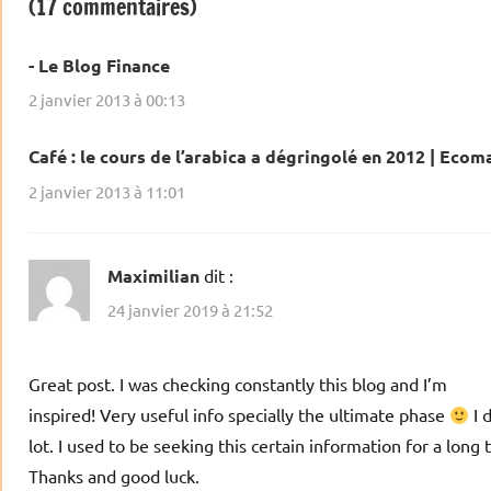
(17 commentaires)
- Le Blog Finance
2 janvier 2013 à 00:13
Café : le cours de l’arabica a dégringolé en 2012 | Ecom
2 janvier 2013 à 11:01
Maximilian
dit :
24 janvier 2019 à 21:52
Great post. I was checking constantly this blog and I’m
inspired! Very useful info specially the ultimate phase
I 
lot. I used to be seeking this certain information for a long 
Thanks and good luck.