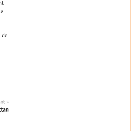
nt
la
u de
ant
ttan