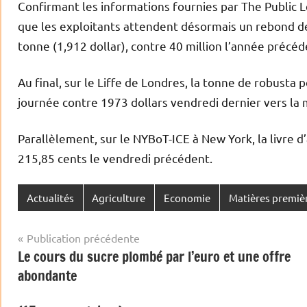
Confirmant les informations fournies par The Public
que les exploitants attendent désormais un rebond des
tonne (1,912 dollar), contre 40 million l’année précé
Au final, sur le Liffe de Londres, la tonne de robusta 
journée contre 1973 dollars vendredi dernier vers la
Parallèlement, sur le NYBoT-ICE à New York, la livre d
215,85 cents le vendredi précédent.
Actualités
Agriculture
Economie
Matières premiè
Navigation
Publication précédente
Le cours du sucre plombé par l’euro et une offre
de
abondante
l’article