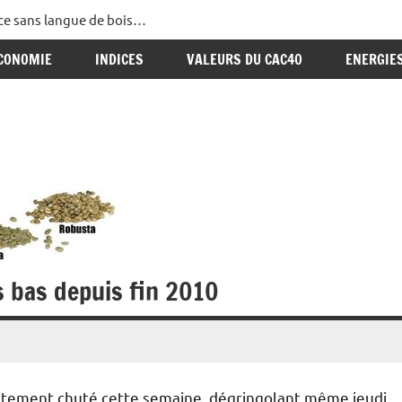
ance sans langue de bois…
CONOMIE
INDICES
VALEURS DU CAC40
ENERGIE
us bas depuis fin 2010
nettement chuté cette semaine, dégringolant même jeudi