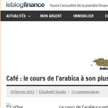
Aller
Toute l'actualité de la planète fin
Le
au
ACTUALITÉS
MON ARGENT
IMMOBILIER
E
contenu
Blog
Finance
Café : le cours de l’arabica à son pl
19 février 2012
Elisabeth Studer
17 commentaires
Le cours de l’arabica a 