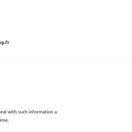
ag.fr
deal with such information a
time.