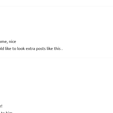
some, nice
d like to look extra posts like this .
e!
e to him.