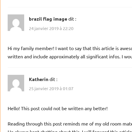
brazil flag image
dit :
24 janvier 2019 à 22:20
Hi my family member! I want to say that this article is awe
written and include approximately all significant infos. I woul
Katherin
dit :
25 janvier 2019 à 01:07
Hello! This post could not be written any better!
Reading through this post reminds me of my old room mat
He always kept chatting about this. I will forward this articl