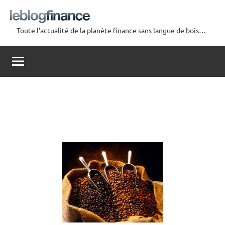
Aller
au
Toute l'actualité de la planète finance sans langue de bois…
contenu
Le
Blog
Finance