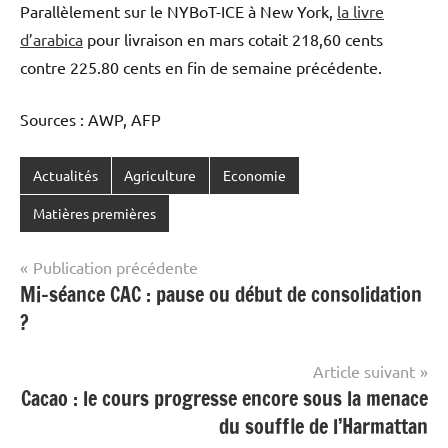
Parallèlement sur le NYBoT-ICE à New York,
la livre
d’arabica
pour livraison en mars cotait 218,60 cents
contre 225.80 cents en fin de semaine précédente.
Sources : AWP, AFP
Actualités
Agriculture
Economie
Matières premières
Navigation
Publication précédente
Mi-séance CAC : pause ou début de consolidation
de
?
l’article
Article suivant
Cacao : le cours progresse encore sous la menace
du souffle de l’Harmattan