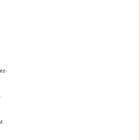
ez-
n
nt